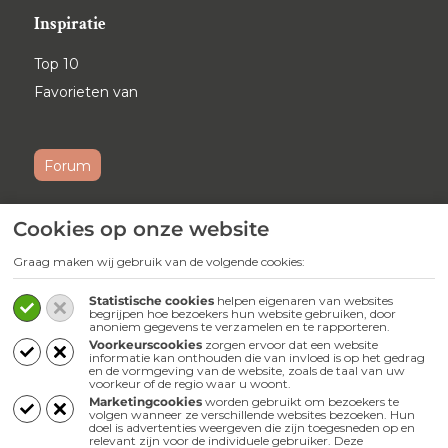
Inspiratie
Top 10
Favorieten van
Forum
Cookies op onze website
Ontvang maandelijks onze
nieuwsbrief
Graag maken wij gebruik van de volgende cookies:
Schrijf je
hier
in voor onze nieuwsbrief.
Statistische cookies
helpen eigenaren van websites
begrijpen hoe bezoekers hun website gebruiken, door
anoniem gegevens te verzamelen en te rapporteren.
Volg ons
Voorkeurscookies
zorgen ervoor dat een website
informatie kan onthouden die van invloed is op het gedrag
en de vormgeving van de website, zoals de taal van uw
Webwinkel
voorkeur of de regio waar u woont.
Marketingcookies
worden gebruikt om bezoekers te
volgen wanneer ze verschillende websites bezoeken. Hun
doel is advertenties weergeven die zijn toegesneden op en
relevant zijn voor de individuele gebruiker. Deze