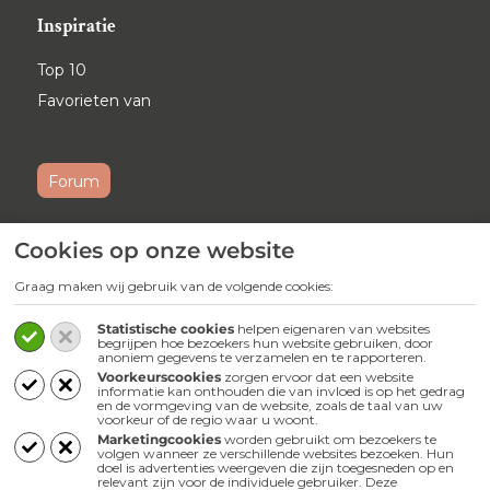
Inspiratie
Top 10
Favorieten van
Forum
Cookies op onze website
Ontvang maandelijks onze
nieuwsbrief
Graag maken wij gebruik van de volgende cookies:
Schrijf je
hier
in voor onze nieuwsbrief.
Statistische cookies
helpen eigenaren van websites
begrijpen hoe bezoekers hun website gebruiken, door
anoniem gegevens te verzamelen en te rapporteren.
Volg ons
Voorkeurscookies
zorgen ervoor dat een website
informatie kan onthouden die van invloed is op het gedrag
en de vormgeving van de website, zoals de taal van uw
Webwinkel
voorkeur of de regio waar u woont.
Marketingcookies
worden gebruikt om bezoekers te
volgen wanneer ze verschillende websites bezoeken. Hun
doel is advertenties weergeven die zijn toegesneden op en
relevant zijn voor de individuele gebruiker. Deze