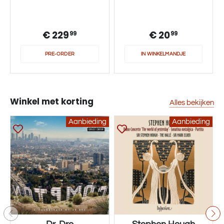
€ 229
€ 20
99
99
PRE-ORDER
IN WINKELMANDJE
Winkel met korting
Alles bekijken
Blijf altijd op de hoogte
Aanbieding
Aanbieding
Krijg nieuwe releases, winacties en kortingen direct in
je mailbox.
BEVESTIG