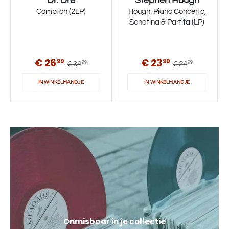
Dr. Dre
Stephen Hough
Compton (2LP)
Hough: Piano Concerto,
Sonatina & Partita (LP)
€ 26
€ 23
99
99
€ 34
€ 24
99
99
IN WINKELMANDJE
IN WINKELMANDJE
Onmisbaar in je collectie